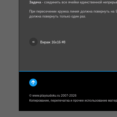
Задача
- соединить все ячейки единственной непреры
При пересечении кружка линия должна повернуть на 
должна повернуть только один раз.
«
Вираж 16х16 #8
© www.playsudoku.ru 2007-2026
Копирование, перепечатка и прочее использование матер