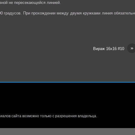
вной не пересекающейся линией.
90 градусов. При прохождении между двумя кружками линия обязательн
»
Вираж 16х16 #10
иалов сайта возможно только с разрешения владельца.