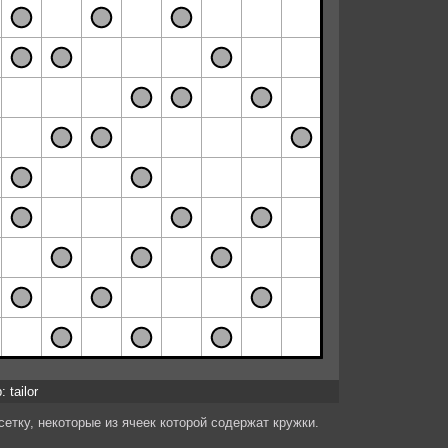
 tailor
етку, некоторые из ячеек которой содержат кружки.