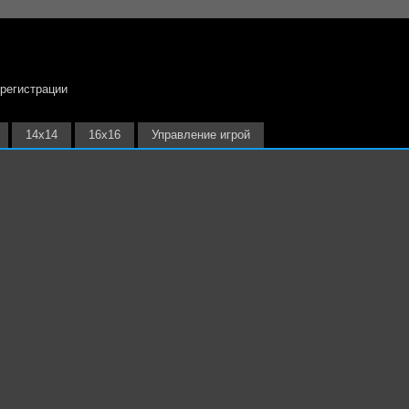
 регистрации
14х14
16х16
Управление игрой