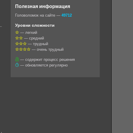
o
e
t
i
e
Полезная информация
k
g
s
l
r
Головоломок на сайте —
49712
l
r
A
Уровни сложности
a
a
p
— легкий
— средний
s
m
p
— трудный
s
— очень трудный
n
— содержит процесс решения
— обновляется регулярно
i
k
i
ы