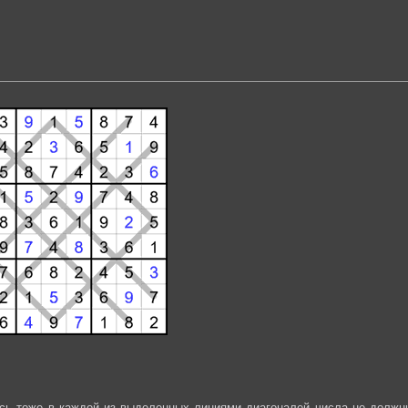
есь тоже в каждой из выделенных линиями диагоналей числа не должн