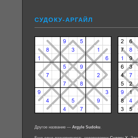
СУДОКУ-АРГАЙЛ
Другое название —
Argyle Sudoku
.
Еще одна разновидность головоломки
Судоку Х
. Зд