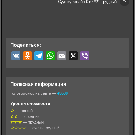
»
Судоку-аргайл 9х9 #21 трудный
Поделиться:
V
O
T
W
E
X
V
K
d
e
h
m
i
n
l
a
a
b
o
e
t
i
e
Полезная информация
k
g
s
l
r
Головоломок на сайте —
49690
l
r
A
Уровни сложности
a
a
p
— легкий
— средний
s
m
p
— трудный
s
— очень трудный