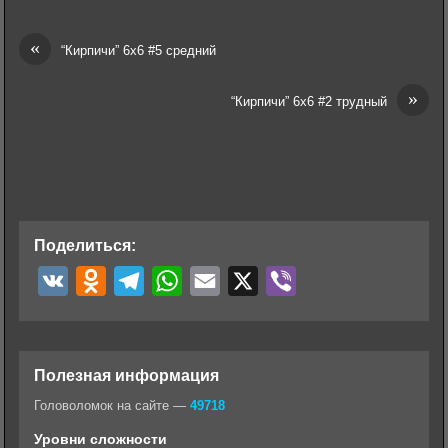
«
“Кирпичи” 6х6 #5 средний
»
“Кирпичи” 6х6 #2 трудный
Поделиться:
V
O
T
W
E
X
V
K
d
e
h
m
i
n
l
a
a
b
o
e
t
i
e
Полезная информация
k
g
s
l
r
Головоломок на сайте —
49718
l
r
A
Уровни сложности