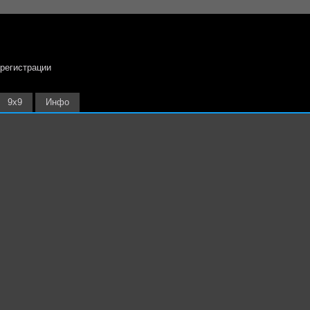
 регистрации
9х9
Инфо