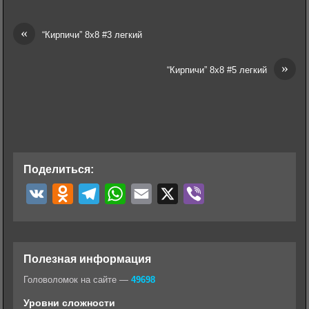
«
“Кирпичи” 8х8 #3 легкий
»
“Кирпичи” 8х8 #5 легкий
Поделиться:
V
O
T
W
E
X
V
K
d
e
h
m
i
n
l
a
a
b
o
e
t
i
e
Полезная информация
k
g
s
l
r
Головоломок на сайте —
49698
l
r
A
Уровни сложности