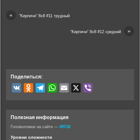
«
“Кирпичи” 8х8 #11 трудный
»
“Кирпичи” 8х8 #12 средний
Поделиться:
V
O
T
W
E
X
V
K
d
e
h
m
i
n
l
a
a
b
o
e
t
i
e
Полезная информация
k
g
s
l
r
Головоломок на сайте —
49718
l
r
A
Уровни сложности