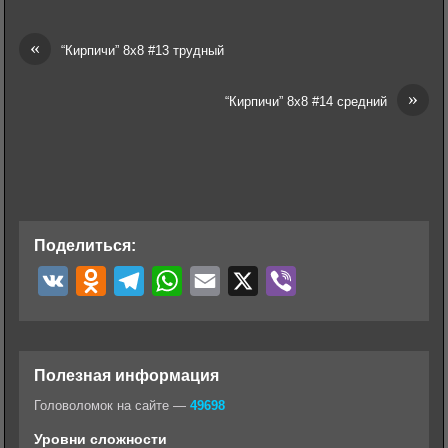
«
“Кирпичи” 8х8 #13 трудный
»
“Кирпичи” 8х8 #14 средний
Поделиться:
V
O
T
W
E
X
V
K
d
e
h
m
i
n
l
a
a
b
o
e
t
i
e
Полезная информация
k
g
s
l
r
Головоломок на сайте —
49698
l
r
A
Уровни сложности