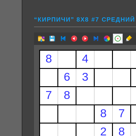
“КИРПИЧИ” 8Х8 #7 СРЕДНИЙ