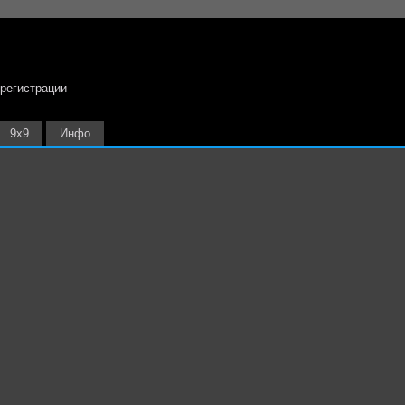
 регистрации
9х9
Инфо