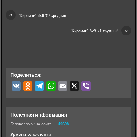
«
“Кирпичи” 8х8 #9 средний
»
“Кирпичи” 8х8 #1 трудный
Поделиться:
V
O
T
W
E
X
V
K
d
e
h
m
i
n
l
a
a
b
o
e
t
i
e
Полезная информация
k
g
s
l
r
Головоломок на сайте —
49698
l
r
A
Уровни сложности