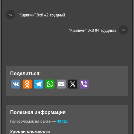
«
“Кирпичи” 8х8 #2 трудный
»
“Кирпичи” 8х8 #4 трудный
Поделиться:
V
O
T
W
E
X
V
K
d
e
h
m
i
n
l
a
a
b
o
e
t
i
e
Полезная информация
k
g
s
l
r
Головоломок на сайте —
49712
l
r
A
Уровни сложности