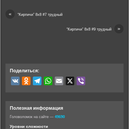
«
“Кирпичи” 8х8 #7 трудный
»
“Кирпичи” 8х8 #9 трудный
Поделиться:
V
O
T
W
E
X
V
K
d
e
h
m
i
n
l
a
a
b
o
e
t
i
e
Полезная информация
k
g
s
l
r
Головоломок на сайте —
49690
l
r
A
Уровни сложности