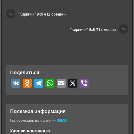
«
“Кирпичи” 9х9 #11 средний
»
“Кирпичи” 9х9 #12 легкий
Поделиться:
V
O
T
W
E
X
V
K
d
e
h
m
i
n
l
a
a
b
o
e
t
i
e
Полезная информация
k
g
s
l
r
Головоломок на сайте —
49690
l
r
A
Уровни сложности