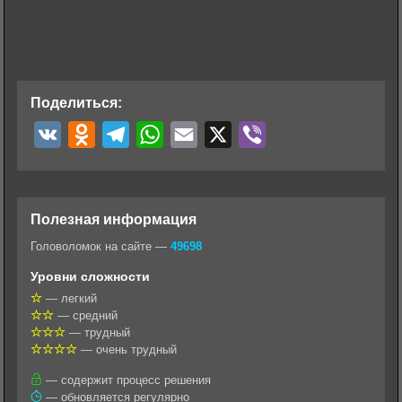
Поделиться:
V
O
T
W
E
X
V
K
d
e
h
m
i
n
l
a
a
b
o
e
t
i
e
Полезная информация
k
g
s
l
r
Головоломок на сайте —
49698
l
r
A
Уровни сложности
a
a
p
— легкий
— средний
s
m
p
— трудный
s
— очень трудный
n
— содержит процесс решения
— обновляется регулярно