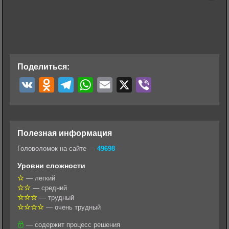
Поделиться:
V
O
T
W
E
X
V
K
d
e
h
m
i
n
l
a
a
b
o
e
t
i
e
Полезная информация
k
g
s
l
r
Головоломок на сайте —
49698
l
r
A
Уровни сложности
a
a
p
— легкий
— средний
s
m
p
— трудный
s
— очень трудный
n
— содержит процесс решения