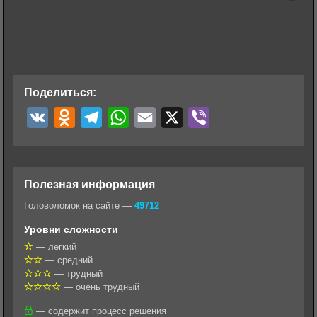
Поделиться:
V
O
T
W
E
X
V
K
d
e
h
m
i
n
l
a
a
b
o
e
t
i
e
Полезная информация
k
g
s
l
r
Головоломок на сайте —
49712
l
r
A
Уровни сложности
a
a
p
— легкий
— средний
s
m
p
— трудный
s
— очень трудный
n
— содержит процесс решения