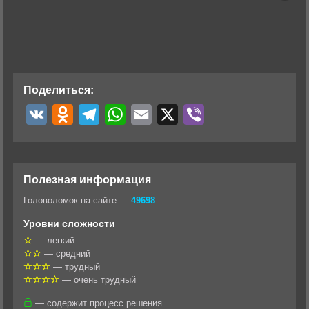
Поделиться:
V
O
T
W
E
X
V
K
d
e
h
m
i
n
l
a
a
b
o
e
t
i
e
Полезная информация
k
g
s
l
r
Головоломок на сайте —
49698
l
r
A
Уровни сложности
a
a
p
— легкий
— средний
s
m
p
— трудный
s
— очень трудный
n
— содержит процесс решения