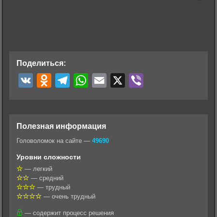
Поделиться:
V
O
T
W
E
X
V
K
d
e
h
m
i
n
l
a
a
b
o
e
t
i
e
Полезная информация
k
g
s
l
r
Головоломок на сайте —
49690
l
r
A
Уровни сложности
a
a
p
— легкий
— средний
s
m
p
— трудный
s
— очень трудный
n
— содержит процесс решения