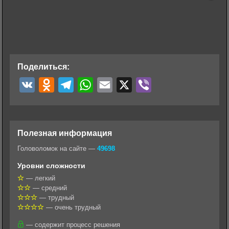
Поделиться:
V
O
T
W
E
X
V
K
d
e
h
m
i
n
l
a
a
b
o
e
t
i
e
Полезная информация
k
g
s
l
r
Головоломок на сайте —
49698
l
r
A
Уровни сложности
a
a
p
— легкий
— средний
s
m
p
— трудный
s
— очень трудный
n
— содержит процесс решения