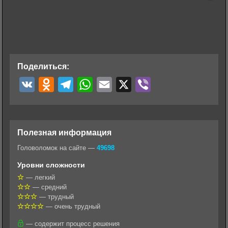
Поделиться:
V
O
T
W
E
X
V
K
d
e
h
m
i
n
l
a
a
b
o
e
t
i
e
Полезная информация
k
g
s
l
r
Головоломок на сайте —
49698
l
r
A
Уровни сложности
a
a
p
— легкий
— средний
s
m
p
— трудный
s
— очень трудный
n
— содержит процесс решения