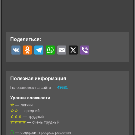
Поделиться:
V
O
T
W
E
X
V
K
d
e
h
m
i
n
l
a
a
b
o
e
t
i
e
Полезная информация
k
g
s
l
r
Головоломок на сайте —
49681
l
r
A
Уровни сложности
a
a
p
— легкий
— средний
s
m
p
— трудный
s
— очень трудный
n
— содержит процесс решения