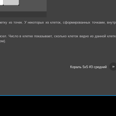
тку из точек. У некоторых из клеток, сформированных точками, внутр
сел. Число в клетке показывает, сколько клеток видно из данной клетк
ом).
»
Кораль 5х5 #3 средний