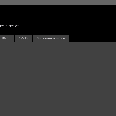
 регистрации
10х10
12х12
Управление игрой