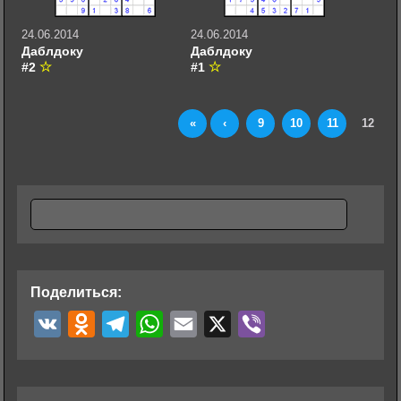
24.06.2014
24.06.2014
Даблдоку
Даблдоку
#2
#1
«
‹
9
10
11
12
Поделиться:
V
O
T
W
E
X
V
K
d
e
h
m
i
n
l
a
a
b