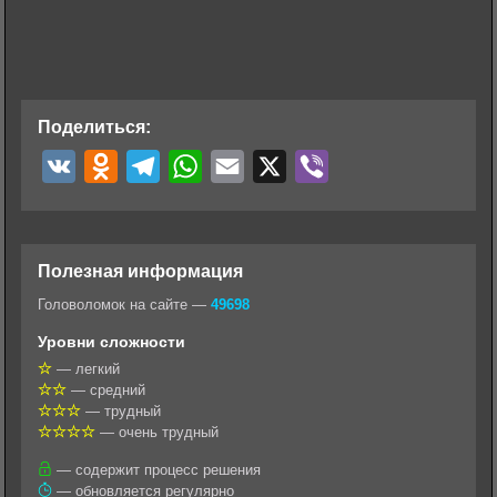
Поделиться:
V
O
T
W
E
X
V
K
d
e
h
m
i
n
l
a
a
b
o
e
t
i
e
Полезная информация
k
g
s
l
r
Головоломок на сайте —
49698
l
r
A
Уровни сложности
a
a
p
— легкий
— средний
s
m
p
— трудный
s
— очень трудный
n
— содержит процесс решения
— обновляется регулярно