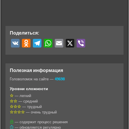
Поделиться:
V
O
T
W
E
X
V
K
d
e
h
m
i
n
l
a
a
b
o
e
t
i
e
Полезная информация
k
g
s
l
r
Головоломок на сайте —
49698
l
r
A
Уровни сложности
a
a
p
— легкий
— средний
s
m
p
— трудный
s
— очень трудный
n
— содержит процесс решения
— обновляется регулярно