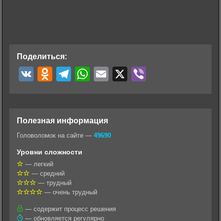
Поделиться:
V
O
T
W
E
X
V
K
d
e
h
m
i
n
l
a
a
b
o
e
t
i
e
Полезная информация
k
g
s
l
r
Головоломок на сайте —
49690
l
r
A
Уровни сложности
a
a
p
— легкий
— средний
s
m
p
— трудный
s
— очень трудный
n
— содержит процесс решения
— обновляется регулярно