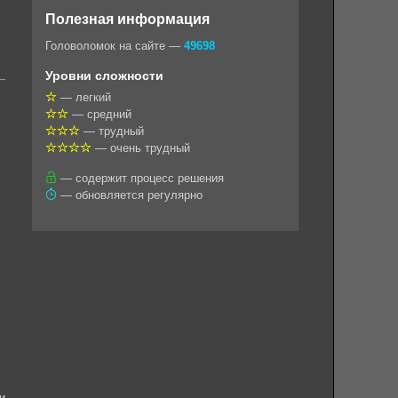
o
e
t
i
e
Полезная информация
k
g
s
l
r
Головоломок на сайте —
49698
l
r
A
Уровни сложности
a
a
p
— легкий
— средний
s
m
p
— трудный
s
— очень трудный
n
— содержит процесс решения
— обновляется регулярно
i
k
i
и