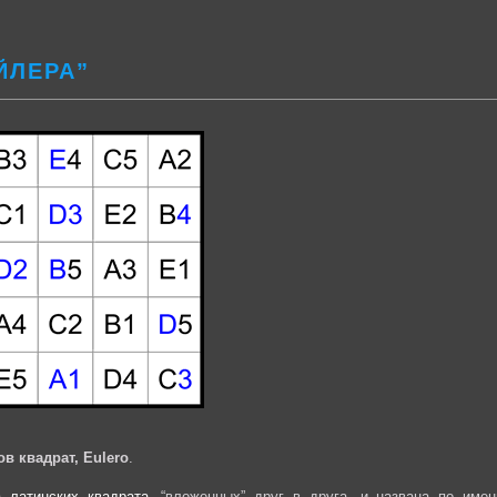
ЙЛЕРА”
в квадрат, Eulero
.
ва
латинских квадрата
, “вложенных” друг в друга, и названа по имен