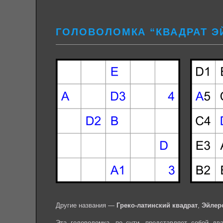
ГОЛОВОЛОМКА “КВАДРАТ Э
Другие названия —
Греко-латинский квадрат
,
Эйлеро
Эта головоломка, по сути, представляет собой д