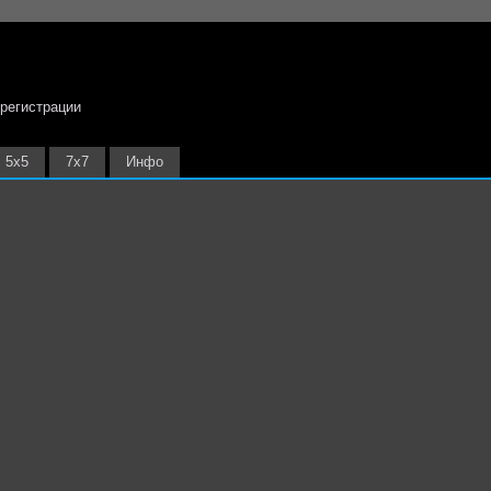
 регистрации
5х5
7х7
Инфо