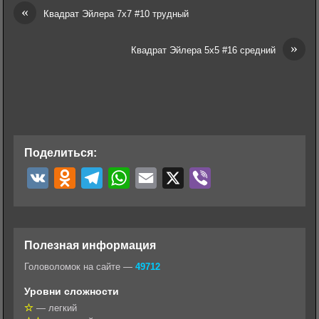
«
Квадрат Эйлера 7х7 #10 трудный
»
Квадрат Эйлера 5х5 #16 средний
Поделиться:
V
O
T
W
E
X
V
K
d
e
h
m
i
n
l
a
a
b
o
e
t
i
e
Полезная информация
k
g
s
l
r
Головоломок на сайте —
49712
l
r
A
Уровни сложности
a
a
p
— легкий