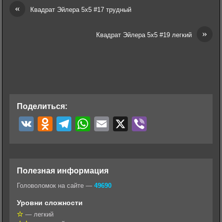
«
Квадрат Эйлера 5х5 #17 трудный
»
Квадрат Эйлера 5х5 #19 легкий
Поделиться:
V
O
T
W
E
X
V
K
d
e
h
m
i
n
l
a
a
b
o
e
t
i
e
Полезная информация
k
g
s
l
r
Головоломок на сайте —
49690
l
r
A
Уровни сложности
a
a
p
— легкий