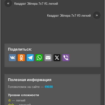
«
Квадрат Эйлера 7х7 #1 легкий
»
Квадрат Эйлера 7х7 #3 легкий
Поделиться:
V
O
T
W
E
X
V
K
d
e
h
m
i
n
l
a
a
b
o
e
t
i
e
Полезная информация
k
g
s
l
r
Головоломок на сайте —
49698
l
r
A
Уровни сложности
a
a
p
— легкий
— средний