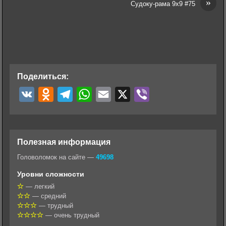
»
Судоку-рама 9х9 #75
Поделиться:
V
O
T
W
E
X
V
K
d
e
h
m
i
n
l
a
a
b
o
e
t
i
e
Полезная информация
k
g
s
l
r
Головоломок на сайте —
49698
l
r
A
Уровни сложности
a
a
p
— легкий
— средний
s
m
p
— трудный
s
— очень трудный