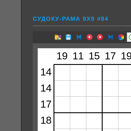
СУДОКУ-РАМА 9Х9 #84