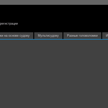
 регистрации
ки на основе судоку
Мультисудоку
Разные головоломки
И