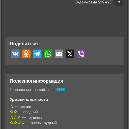
»
Судоку-рама 9х9 #93
Поделиться:
V
O
T
W
E
X
V
K
d
e
h
m
i
n
l
a
a
b
o
e
t
i
e
Полезная информация
k
g
s
l
r
Головоломок на сайте —
49698
l
r
A
Уровни сложности
a
a
p
— легкий
— средний
s
m
p
— трудный
s
— очень трудный