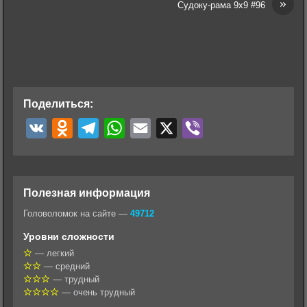
»
Судоку-рама 9х9 #96
Поделиться:
V
O
T
W
E
X
V
K
d
e
h
m
i
n
l
a
a
b
o
e
t
i
e
Полезная информация
k
g
s
l
r
Головоломок на сайте —
49712
l
r
A
Уровни сложности
a
a
p
— легкий
— средний
s
m
p
— трудный
s
— очень трудный