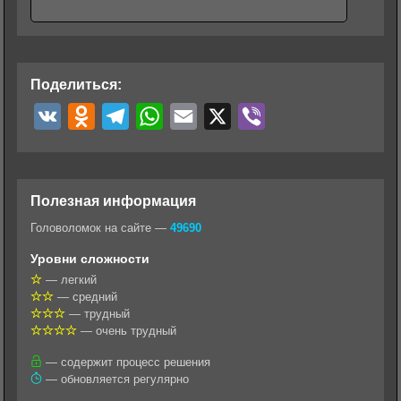
Поделиться:
V
O
T
W
E
X
V
K
d
e
h
m
i
n
l
a
a
b
o
e
t
i
e
Полезная информация
k
g
s
l
r
Головоломок на сайте —
49690
l
r
A
Уровни сложности
a
a
p
— легкий
— средний
s
m
p
— трудный
s
— очень трудный
n
— содержит процесс решения
— обновляется регулярно
i