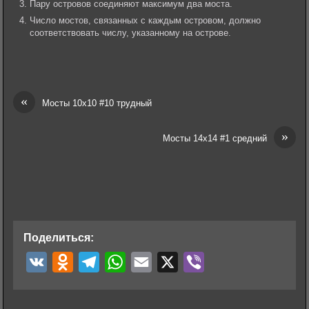
Пару островов соединяют максимум два моста.
Число мостов, связанных с каждым островом, должно
соответствовать числу, указанному на острове.
«
Мосты 10х10 #10 трудный
»
Мосты 14х14 #1 средний
Поделиться:
V
O
T
W
E
X
V
K
d
e
h
m
i
n
l
a
a
b