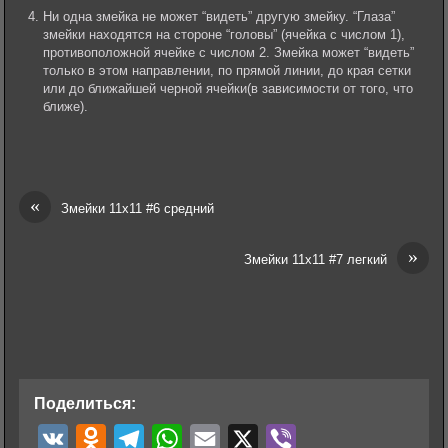
Ни одна змейка не может “видеть” другую змейку. “Глаза”
змейки находятся на стороне “головы” (ячейка c числом 1),
противоположной ячейке с числом 2. Змейка может “видеть”
только в этом направлении, по прямой линии, до края сетки
или до ближайшей черной ячейки(в зависимости от того, что
ближе).
«
Змейки 11х11 #6 средний
»
Змейки 11х11 #7 легкий
Поделиться:
V
O
T
W
E
X
V