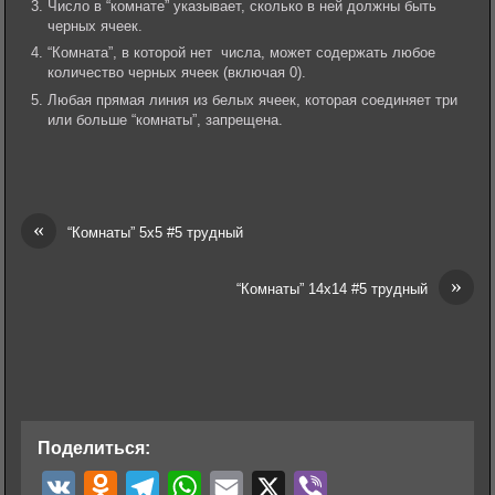
Число в “комнате” указывает, сколько в ней должны быть
черных ячеек.
“Комната”, в которой нет числа, может содержать любое
количество черных ячеек (включая 0).
Любая прямая линия из белых ячеек, которая соединяет три
или больше “комнаты”, запрещена.
«
“Комнаты” 5х5 #5 трудный
»
“Комнаты” 14х14 #5 трудный
Поделиться:
V
O
T
W
E
X
V