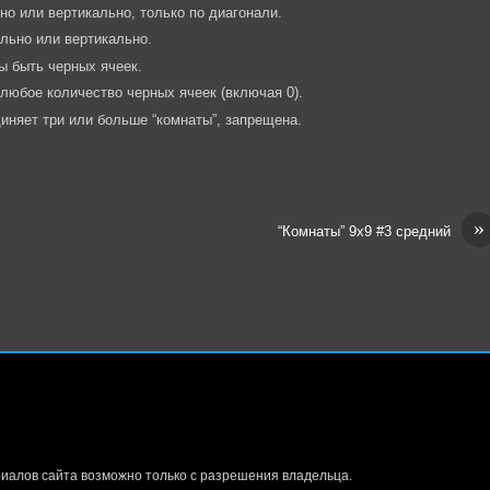
но или вертикально, только по диагонали.
льно или вертикально.
ы быть черных ячеек.
 любое количество черных ячеек (включая 0).
иняет три или больше “комнаты”, запрещена.
»
“Комнаты” 9х9 #3 средний
иалов сайта возможно только с разрешения владельца.