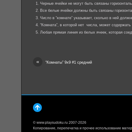
Черные ячейки не могут быть связаны горизонталь
Все белые ячейки должны быть связаны горизонта
Число в “комнате” указывает, сколько в ней должн
“Комната”, в которой нет числа, может содержать
Любая прямая линия из белых ячеек, которая соед
«
“Комнаты” 9х9 #1 средний
© www.playsudoku.ru 2007-2026
Копирование, перепечатка и прочее использование матер