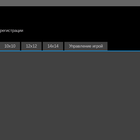
 регистрации
10х10
12х12
14х14
Управление игрой