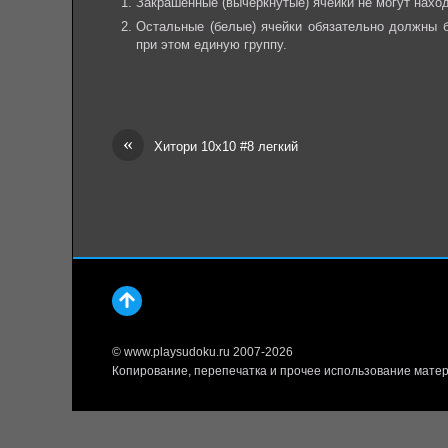
Закрашенные (вычеркнутые) ячейки не могут наход
Остальные (белые) ячейки обязательно должны б
при этом единую группу.
«
Хитори 10х10 #8 легкий
© www.playsudoku.ru 2007-2026
Копирование, перепечатка и прочее использование матер