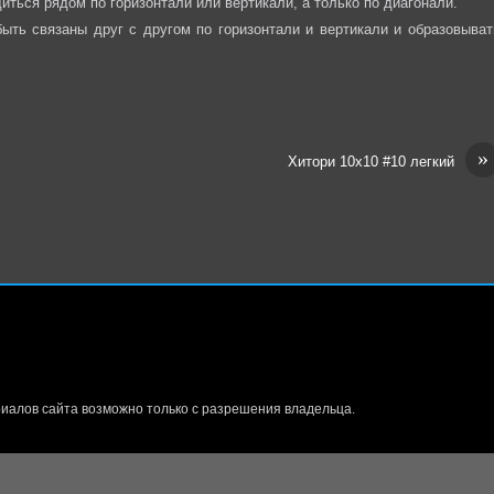
иться рядом по горизонтали или вертикали, а только по диагонали.
ыть связаны друг с другом по горизонтали и вертикали и образовыват
»
Хитори 10х10 #10 легкий
иалов сайта возможно только с разрешения владельца.