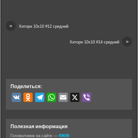
«
Хитори 10х10 #12 средний
»
Хитори 10х10 #14 средний
Поделиться:
V
O
T
W
E
X
V
K
d
e
h
m
i
n
l
a
a
b
o
e
t
i
e
Полезная информация
k
g
s
l
r
Головоломок на сайте —
49698