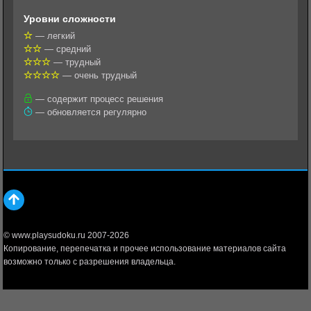
l
r
A
Уровни сложности
a
a
p
— легкий
— средний
s
m
p
— трудный
s
— очень трудный
n
— содержит процесс решения
— обновляется регулярно
i
k
i
© www.playsudoku.ru 2007-2026
Копирование, перепечатка и прочее использование материалов сайта
возможно только с разрешения владельца.