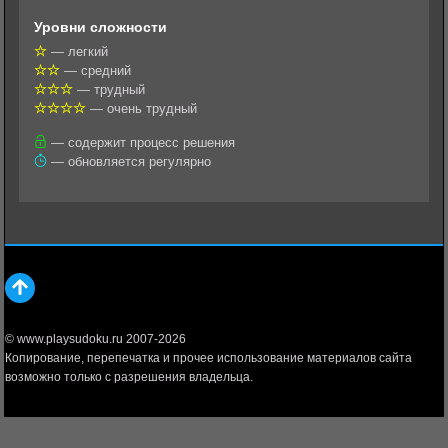
l
r
A
Уровни сложности
a
a
p
— легкий
— средний
s
m
p
— трудный
s
— очень трудный
n
— содержит процесс решения
— обновляется регулярно
i
k
i
© www.playsudoku.ru 2007-2026
Копирование, перепечатка и прочее использование материалов сайта
возможно только с разрешения владельца.