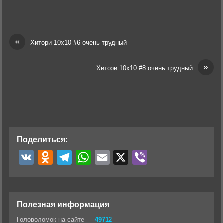
«
Хитори 10х10 #6 очень трудный
»
Хитори 10х10 #8 очень трудный
Поделиться:
V
O
T
W
E
X
V
K
d
e
h
m
i
n
l
a
a
b
o
e
t
i
e
Полезная информация
k
g
s
l
r
Головоломок на сайте —
49712