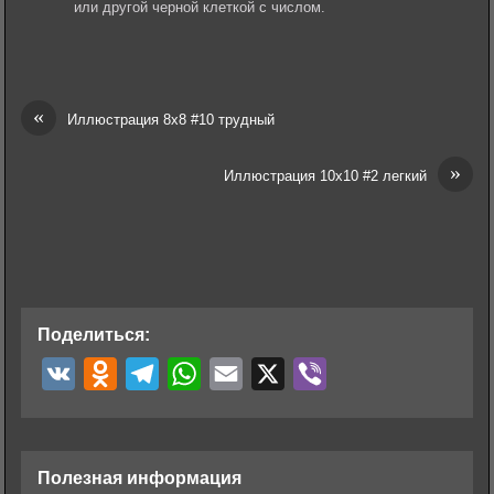
или другой черной клеткой с числом.
«
Иллюстрация 8х8 #10 трудный
»
Иллюстрация 10х10 #2 легкий
Поделиться:
V
O
T
W
E
X
V
K
d
e
h
m
i
n
l
a
a
b
o
e
t
i
e
Полезная информация