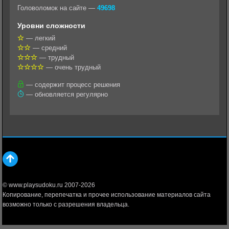
k
g
s
l
r
Головоломок на сайте —
49698
l
r
A
Уровни сложности
a
a
p
— легкий
— средний
s
m
p
— трудный
s
— очень трудный
n
— содержит процесс решения
— обновляется регулярно
i
k
i
© www.playsudoku.ru 2007-2026
Копирование, перепечатка и прочее использование материалов сайта
возможно только с разрешения владельца.