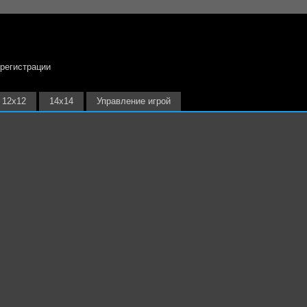
 регистрации
12х12
14х14
Управление игрой