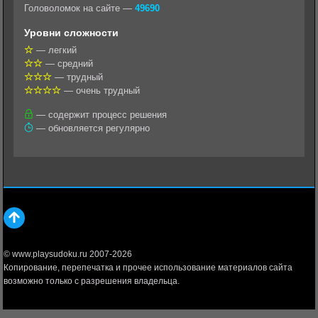
k
g
s
l
r
Головоломок на сайте —
49690
l
r
A
Уровни сложности
a
a
p
— легкий
— средний
s
m
p
— трудный
s
— очень трудный
n
— содержит процесс решения
— обновляется регулярно
i
k
i
© www.playsudoku.ru 2007-2026
Копирование, перепечатка и прочее использование материалов сайта
возможно только с разрешения владельца.