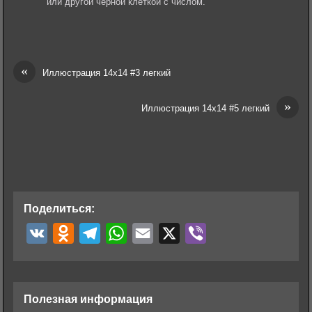
или другой черной клеткой с числом.
«
Иллюстрация 14х14 #3 легкий
»
Иллюстрация 14х14 #5 легкий
Поделиться:
V
O
T
W
E
X
V
K
d
e
h
m
i
n
l
a
a
b
o
e
t
i
e
Полезная информация