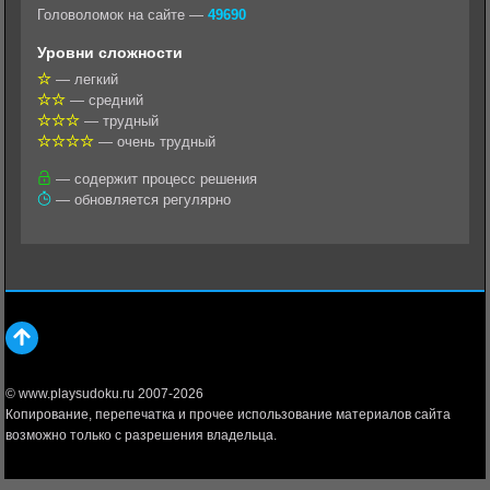
k
g
s
l
r
Головоломок на сайте —
49690
l
r
A
Уровни сложности
a
a
p
— легкий
— средний
s
m
p
— трудный
s
— очень трудный
n
— содержит процесс решения
— обновляется регулярно
i
k
i
© www.playsudoku.ru 2007-2026
Копирование, перепечатка и прочее использование материалов сайта
возможно только с разрешения владельца.