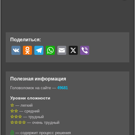
Поделиться:
V
O
T
W
E
X
V
K
d
e
h
m
i
n
l
a
a
b
o
e
t
i
e
Полезная информация
k
g
s
l
r
Головоломок на сайте —
49681
l
r
A
Уровни сложности
a
a
p
— легкий
— средний
s
m
p
— трудный
s
— очень трудный
n
— содержит процесс решения