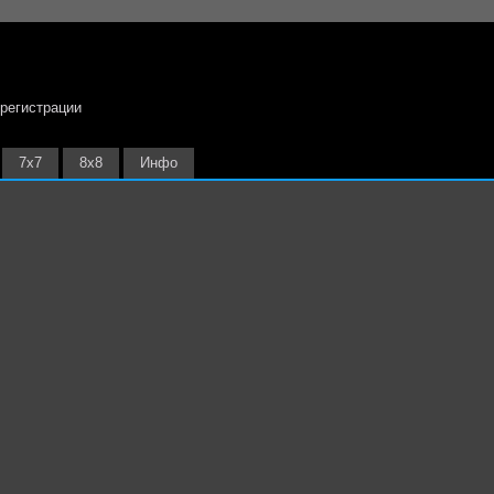
 регистрации
7х7
8х8
Инфо