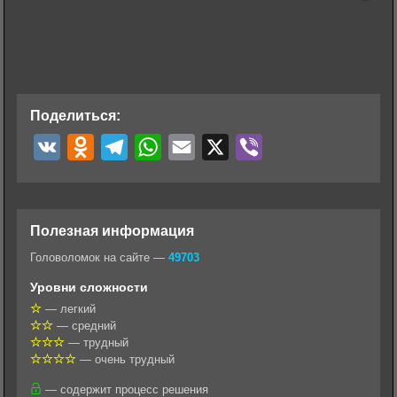
Поделиться:
V
O
T
W
E
X
V
K
d
e
h
m
i
n
l
a
a
b
o
e
t
i
e
Полезная информация
k
g
s
l
r
Головоломок на сайте —
49703
l
r
A
Уровни сложности
a
a
p
— легкий
— средний
s
m
p
— трудный
s
— очень трудный
n
— содержит процесс решения