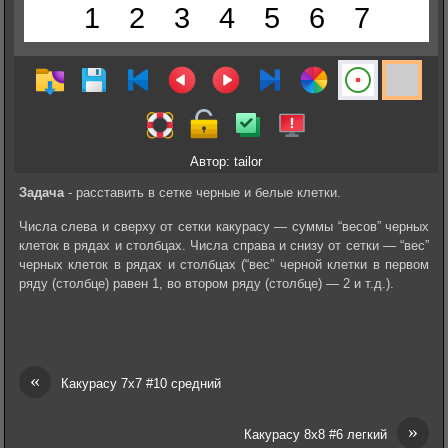
Автор: tailor
Задача
- расставить в сетке черные и белые клетки.
Числа слева и сверху от сетки какурасу — суммы “весов” черных
клеток в рядах и столбцах. Числа справа и снизу от сетки — “вес”
черных клеток в рядах и столбцах (“вес” черной клетки в первом
ряду (столбце) равен 1, во втором ряду (столбце) — 2 и т.д.).
«
Какурасу 7х7 #10 средний
»
Какурасу 8х8 #6 легкий